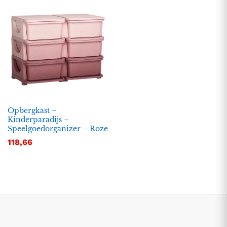
Opbergkast –
Kinderparadijs –
Speelgoedorganizer – Roze
.
.
118,66
s
s