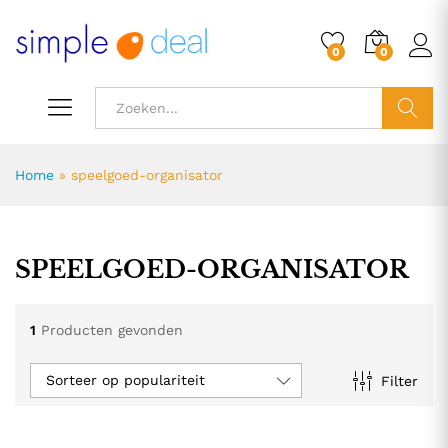
0
0
ZOEK
Home
»
speelgoed-organisator
SPEELGOED-ORGANISATOR
1
Producten gevonden
Sorteer op populariteit
Filter