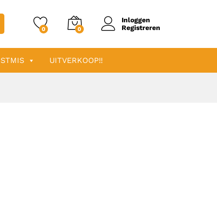
Inloggen
Registreren
0
0
STMIS
UITVERKOOP!!