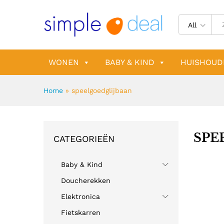
All
WONEN
BABY & KIND
HUISHOUD
Home
»
speelgoedglijbaan
SPE
CATEGORIEËN
Baby & Kind
Doucherekken
Elektronica
Fietskarren