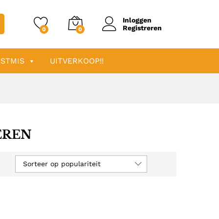
Inloggen
Registreren
0
0
STMIS
UITVERKOOP!!
EREN
Sorteer op populariteit