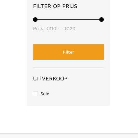
FILTER OP PRIJS
Min.
Max.
Prijs:
€110
—
€120
prijs
prijs
Filter
UITVERKOOP
Sale