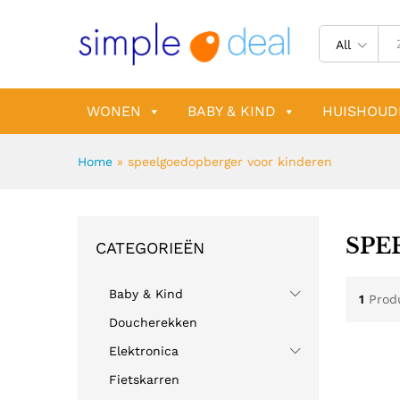
All
WONEN
BABY & KIND
HUISHOUD
Home
»
speelgoedopberger voor kinderen
SPE
CATEGORIEËN
Baby & Kind
1
Prod
Doucherekken
Elektronica
Fietskarren