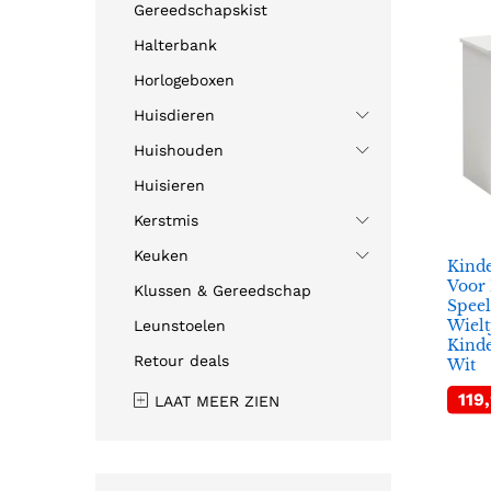
Gereedschapskist
Halterbank
Horlogeboxen
Huisdieren
Huishouden
Huisieren
Kerstmis
Keuken
Kinde
Voor 
Klussen & Gereedschap
Speel
Wielt
Leunstoelen
Kinde
Retour deals
Wit
119
119
LAAT MEER ZIEN