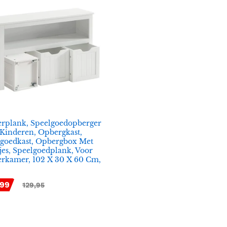
rplank, Speelgoedopberger
Kinderen, Opbergkast,
goedkast, Opbergbox Met
jes, Speelgoedplank, Voor
rkamer, 102 X 30 X 60 Cm,
,99
,99
129,95
129,95