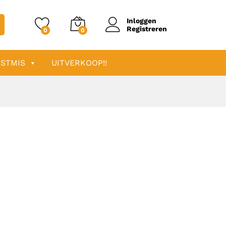
Inloggen
Registreren
0
0
STMIS
UITVERKOOP!!