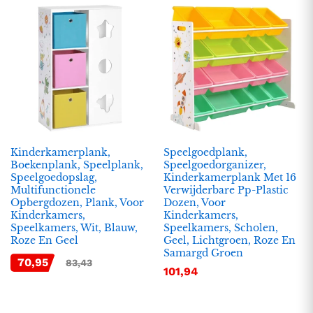
Kinderkamerplank,
Speelgoedplank,
Boekenplank, Speelplank,
Speelgoedorganizer,
Speelgoedopslag,
Kinderkamerplank Met 16
.
.
Multifunctionele
Verwijderbare Pp-Plastic
Opbergdozen, Plank, Voor
Dozen, Voor
s
s
Kinderkamers,
Kinderkamers,
Speelkamers, Wit, Blauw,
Speelkamers, Scholen,
Roze En Geel
Geel, Lichtgroen, Roze En
Samargd Groen
70,95
83,43
101,94