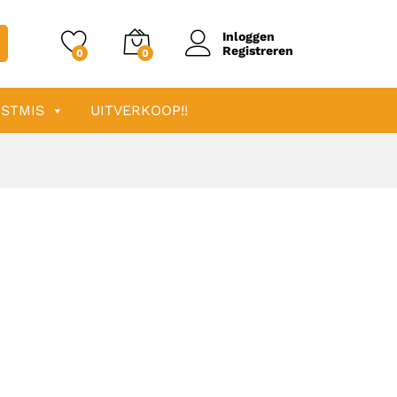
Inloggen
Registreren
0
0
STMIS
UITVERKOOP!!