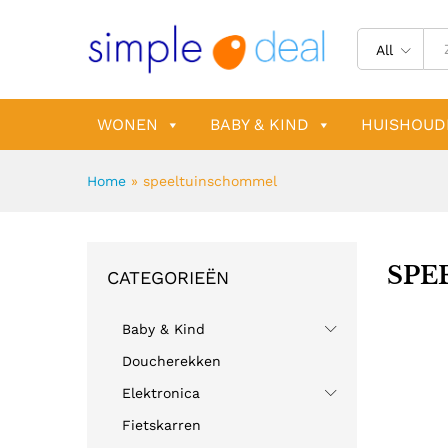
All
WONEN
BABY & KIND
HUISHOUD
Home
»
speeltuinschommel
SPE
CATEGORIEËN
Baby & Kind
Doucherekken
Elektronica
Fietskarren