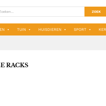
ZOEK
EN
TUIN
HUISDIEREN
SPORT
KER
CE RACKS