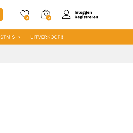
Inloggen
Registreren
0
0
STMIS
UITVERKOOP!!