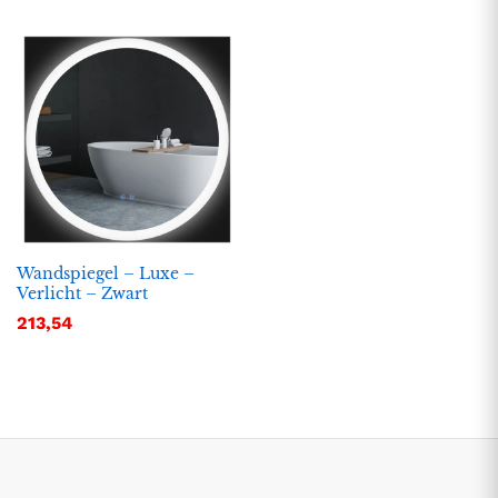
Wandspiegel – Luxe –
Verlicht – Zwart
.
.
213,54
s
s