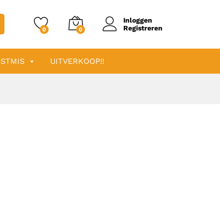
Inloggen
Registreren
0
0
STMIS
UITVERKOOP!!