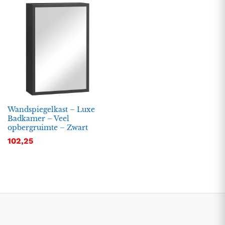
Wandspiegelkast – Luxe
Badkamer – Veel
opbergruimte – Zwart
.
.
102,25
s
s