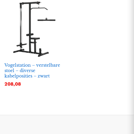
Vogelstation – verstelbare
stoel – diverse
kabelposities – zwart
.
.
208,08
s
s