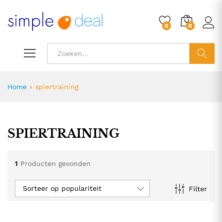
0
0
ZOEK
Home
»
spiertraining
SPIERTRAINING
1
Producten gevonden
Sorteer op populariteit
Filter