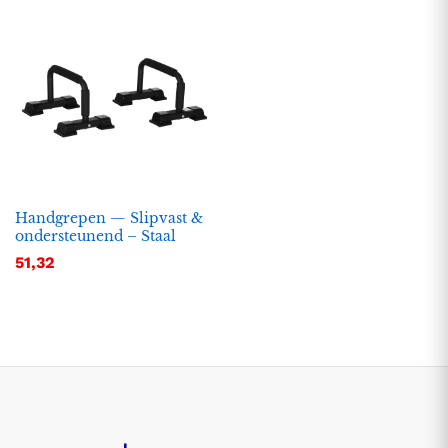
Handgrepen — Slipvast &
ondersteunend – Staal
51,32
.
.
s
s