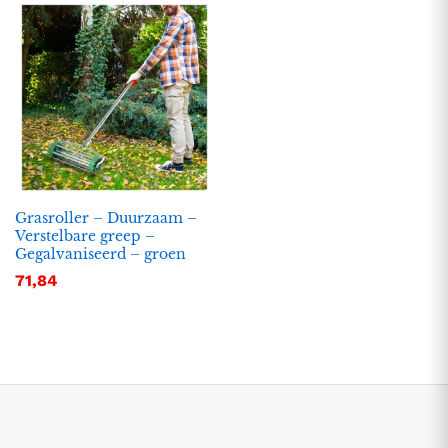
Grasroller – Duurzaam –
Verstelbare greep –
Gegalvaniseerd – groen
.
.
71,84
s
s