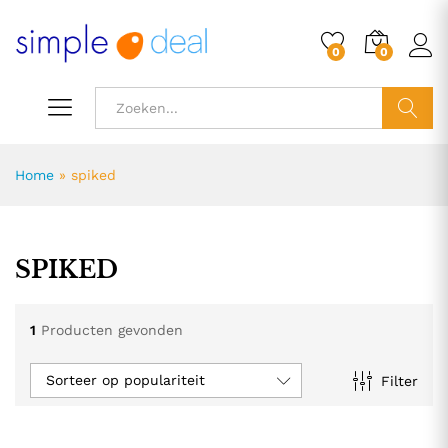
0
0
ZOEK
Home
»
spiked
SPIKED
1
Producten gevonden
Sorteer op populariteit
Filter