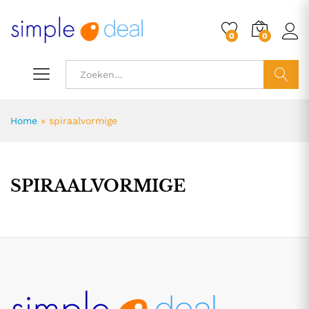
0
0
ZOEK
Home
»
spiraalvormige
SPIRAALVORMIGE