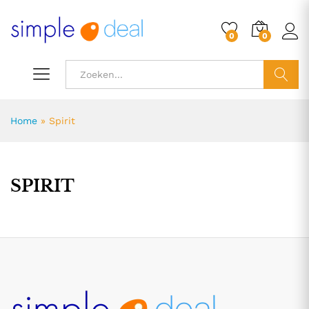
0
0
ZOEK
Home
»
Spirit
SPIRIT