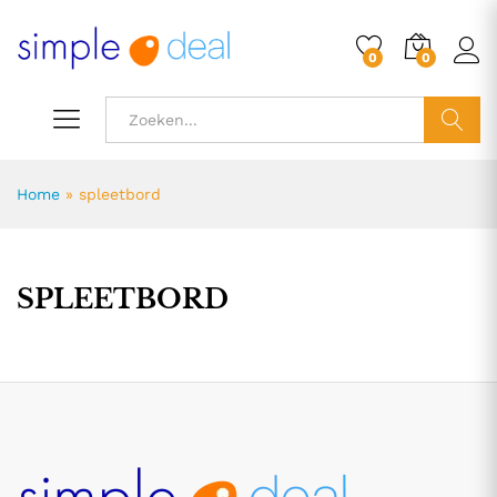
0
0
ZOEK
Home
»
spleetbord
SPLEETBORD