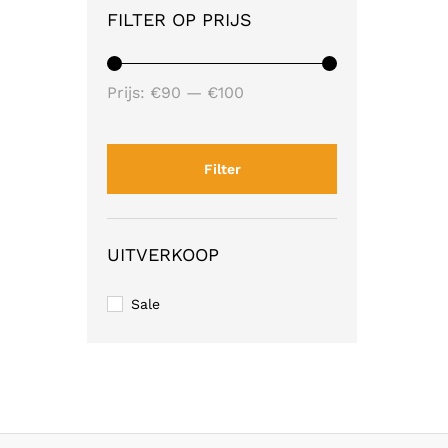
FILTER OP PRIJS
Min.
Max.
Prijs:
€90
—
€100
prijs
prijs
Filter
UITVERKOOP
Sale