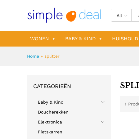
All
WONEN
BABY & KIND
HUISHOUD
Home
»
splitter
SPL
CATEGORIEËN
Baby & Kind
1
Prod
Doucherekken
Elektronica
Fietskarren