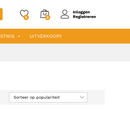
Inloggen
Registreren
0
0
STMIS
UITVERKOOP!!
Sorteer op populariteit