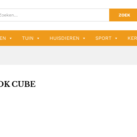
ZOEK
EN
TUIN
HUISDIEREN
SPORT
KER
OK CUBE