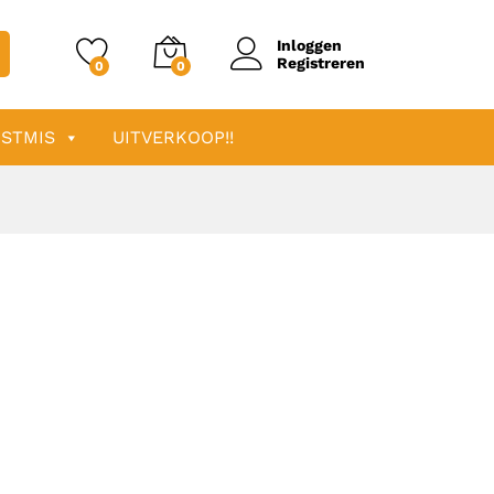
Inloggen
Registreren
0
0
STMIS
UITVERKOOP!!