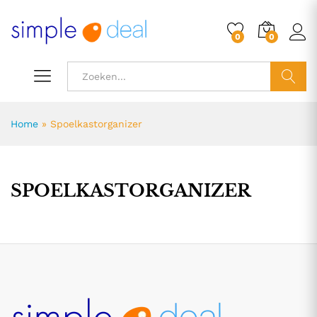
0
0
ZOEK
Home
»
Spoelkastorganizer
SPOELKASTORGANIZER