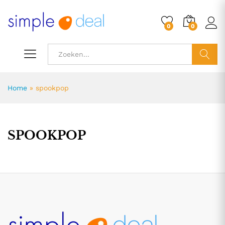
0
0
ZOEK
Home
»
spookpop
SPOOKPOP