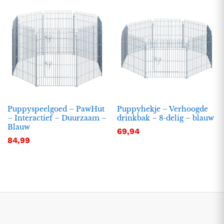
Puppyspeelgoed – PawHut
Puppyhekje – Verhoogde
– Interactief – Duurzaam –
drinkbak – 8-delig – blauw
Blauw
69,94
.
.
84,99
s
s