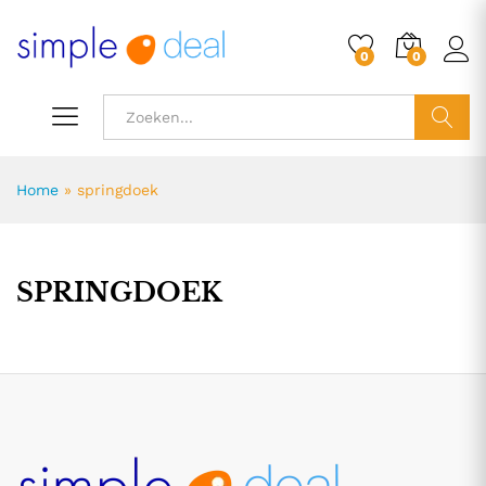
0
0
ZOEK
Home
»
springdoek
SPRINGDOEK