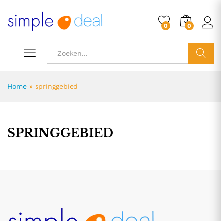
0
0
ZOEK
Home
»
springgebied
SPRINGGEBIED