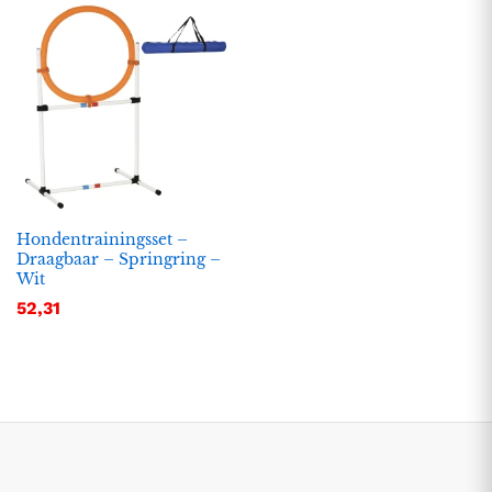
Hondentrainingsset –
Draagbaar – Springring –
Wit
.
.
52,31
s
s