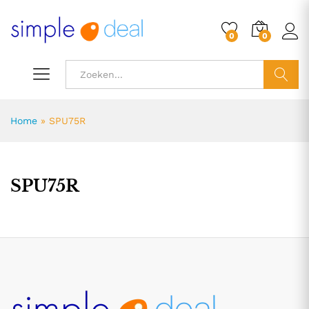
0
0
ZOEK
Home
»
SPU75R
SPU75R