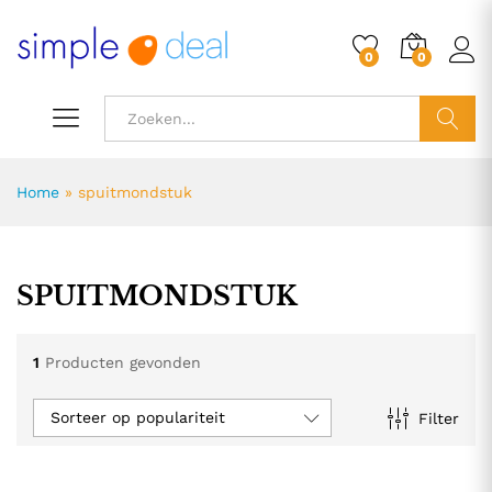
0
0
ZOEK
Home
»
spuitmondstuk
SPUITMONDSTUK
1
Producten gevonden
Sorteer op populariteit
Filter