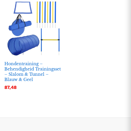
Hondentraining –
Behendigheid Trainingsset
– Slalom & Tunnel –
.
.
Blauw & Geel
s
s
87,48