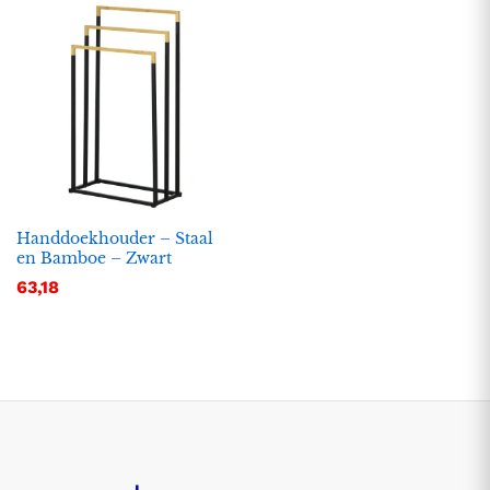
Handdoekhouder – Staal
en Bamboe – Zwart
63,18
.
.
s
s