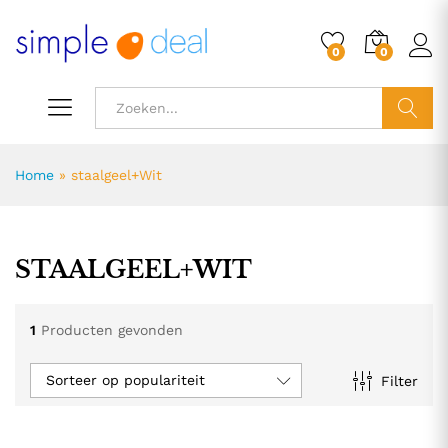
0
0
ZOEK
Home
»
staalgeel+Wit
STAALGEEL+WIT
1
Producten gevonden
Sorteer op populariteit
Filter