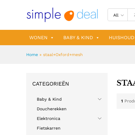
All
WONEN
BABY & KIND
HUISHOUD
Home
»
staal+Oxford+mesh
STA
CATEGORIEËN
Baby & Kind
1
Prod
Doucherekken
Elektronica
Fietskarren