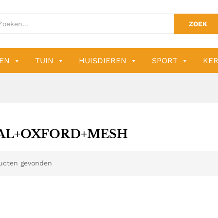
ZOEK
EN
TUIN
HUISDIEREN
SPORT
KER
AL+OXFORD+MESH
ucten gevonden