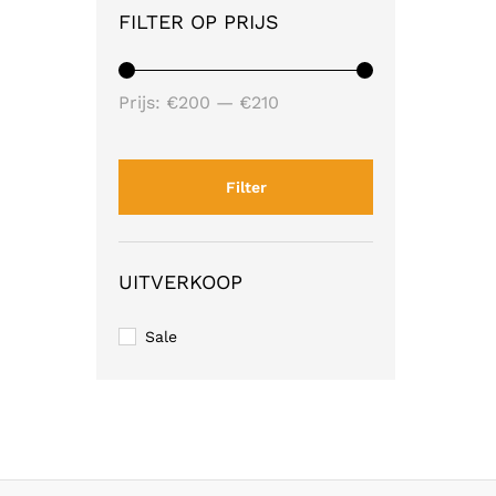
FILTER OP PRIJS
Min.
Max.
Prijs:
€200
—
€210
prijs
prijs
Filter
UITVERKOOP
Sale