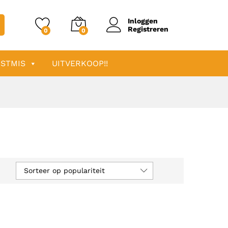
Inloggen
Registreren
0
0
STMIS
UITVERKOOP!!
Sorteer op populariteit