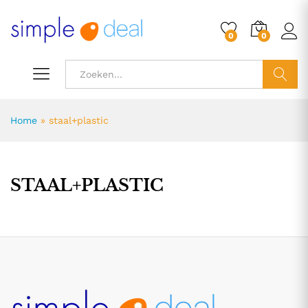
0
0
ZOEK
Home
»
staal+plastic
STAAL+PLASTIC