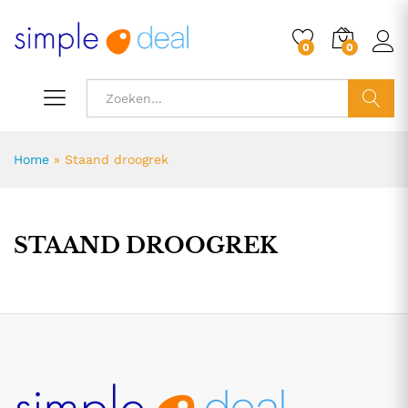
0
0
ZOEK
Home
»
Staand droogrek
STAAND DROOGREK