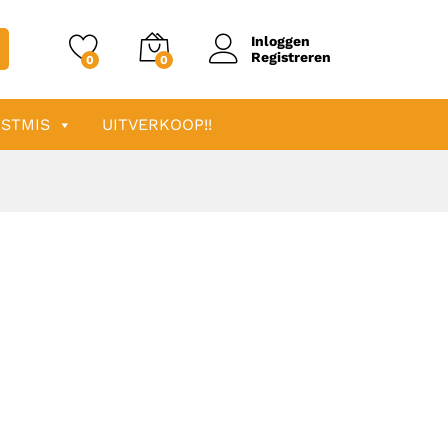
Inloggen
Registreren
0
0
STMIS
UITVERKOOP!!