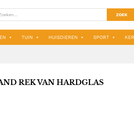
ZOEK
EN
TUIN
HUISDIEREN
SPORT
KER
AND REK VAN HARDGLAS