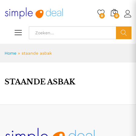
0
0
ZOEK
Home
»
staande asbak
STAANDE ASBAK