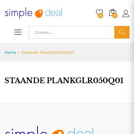
0
0
ZOEK
Home
»
Staande PlankGLR050Q01
STAANDE PLANKGLR050Q01