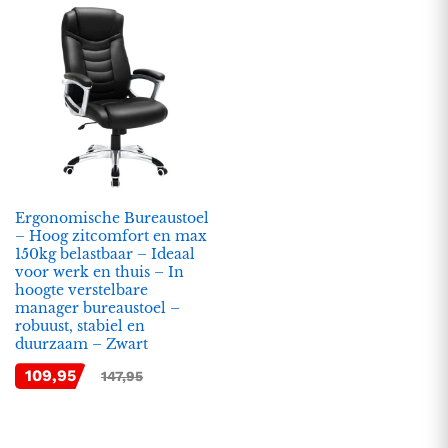
Ergonomische Bureaustoel
– Hoog zitcomfort en max
150kg belastbaar – Ideaal
.
.
voor werk en thuis – In
hoogte verstelbare
s
s
manager bureaustoel –
robuust, stabiel en
duurzaam – Zwart
109,95
147,95