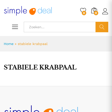
0
0
ZOEK
Home
»
stabiele krabpaal
STABIELE KRABPAAL