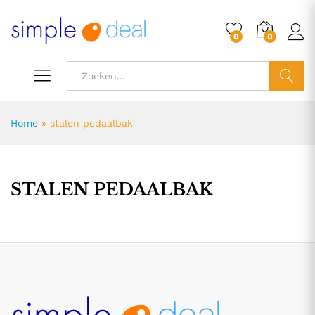
0
0
ZOEK
Home
»
stalen pedaalbak
STALEN PEDAALBAK