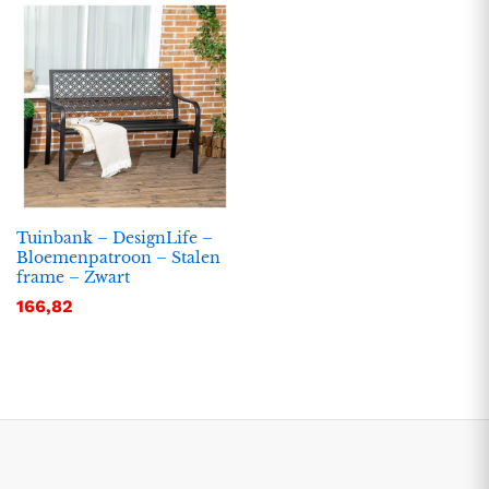
Tuinbank – DesignLife –
Bloemenpatroon – Stalen
frame – Zwart
.
.
166,82
s
s