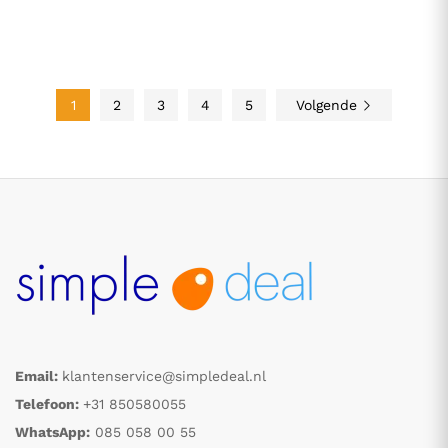
1
2
3
4
5
Volgende
Email:
klantenservice@simpledeal.nl
Telefoon:
+31 850580055
WhatsApp:
085 058 00 55