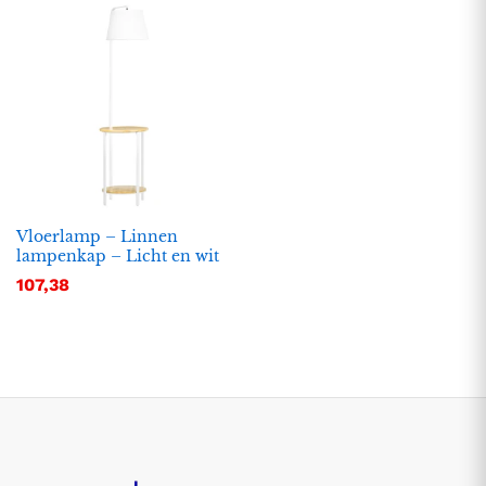
Vloerlamp – Linnen
lampenkap – Licht en wit
107,38
.
.
s
s