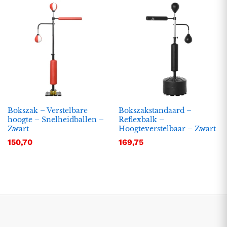
Bokszak – Verstelbare
Bokszakstandaard –
hoogte – Snelheidballen –
Reflexbalk –
Zwart
Hoogteverstelbaar – Zwart
.
.
150,70
169,75
s
s