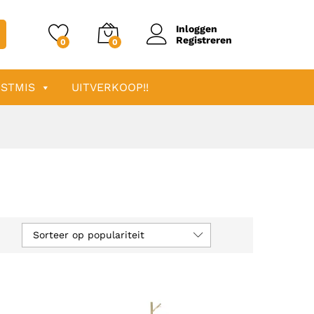
Inloggen
Registreren
0
0
STMIS
UITVERKOOP!!
Sorteer op populariteit