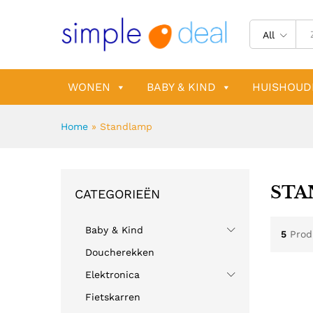
All
WONEN
BABY & KIND
HUISHOUD
Home
»
Standlamp
STA
CATEGORIEËN
Baby & Kind
5
Prod
Doucherekken
Elektronica
Fietskarren