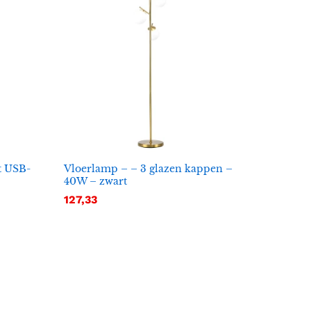
t USB-
Vloerlamp – – 3 glazen kappen –
40W – zwart
127,33
127,33