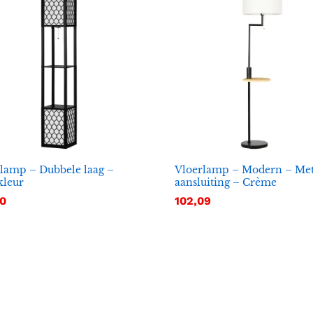
lamp – Dubbele laag –
Vloerlamp – Modern – Me
kleur
aansluiting – Crème
20
20
102,09
102,09