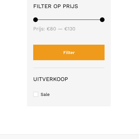
FILTER OP PRIJS
Min.
Max.
Prijs:
€80
—
€130
prijs
prijs
Filter
UITVERKOOP
Sale