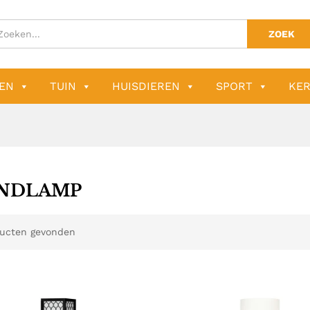
ZOEK
EN
TUIN
HUISDIEREN
SPORT
KER
NDLAMP
ucten gevonden