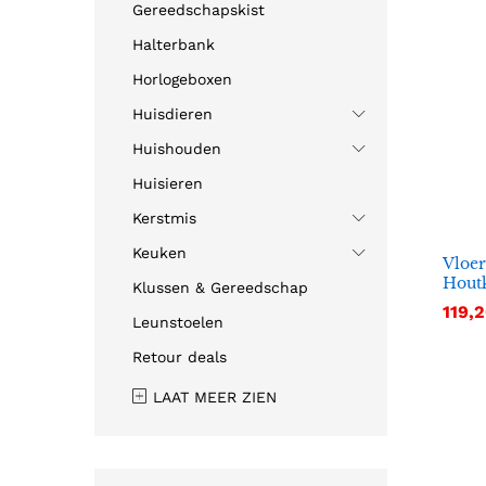
Gereedschapskist
Halterbank
Horlogeboxen
Huisdieren
Huishouden
Huisieren
Kerstmis
Keuken
Vloer
Hout
Klussen & Gereedschap
119,
119,
Leunstoelen
Retour deals
LAAT MEER ZIEN