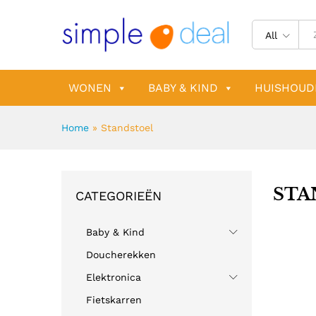
All
WONEN
BABY & KIND
HUISHOUD
Home
»
Standstoel
STA
CATEGORIEËN
Baby & Kind
Doucherekken
Elektronica
Fietskarren