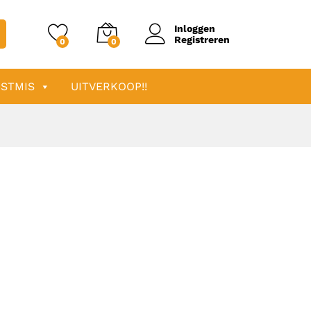
Inloggen
Registreren
0
0
STMIS
UITVERKOOP!!