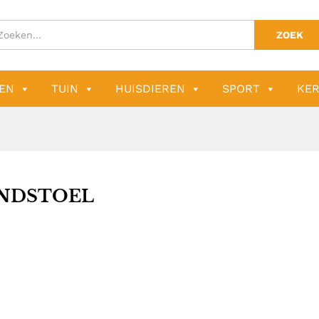
ZOEK
EN
TUIN
HUISDIEREN
SPORT
KER
NDSTOEL