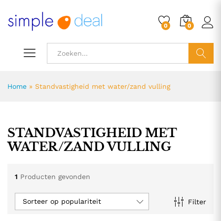
0
0
ZOEK
Home
»
Standvastigheid met water/zand vulling
STANDVASTIGHEID MET
WATER/ZAND VULLING
1
Producten gevonden
Sorteer op populariteit
Filter