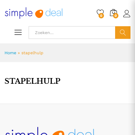
0
0
ZOEK
Home
»
stapelhulp
STAPELHULP