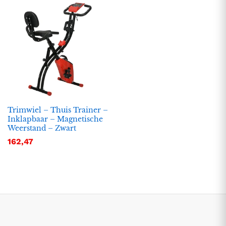
Trimwiel – Thuis Trainer –
Inklapbaar – Magnetische
Weerstand – Zwart
.
.
162,47
s
s