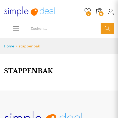
0
0
ZOEK
Home
»
stappenbak
STAPPENBAK