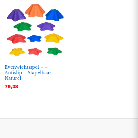
Evenwichtsspel – –
Antislip – Stapelbaar –
Naturel
.
.
79,38
s
s