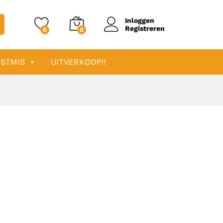
Inloggen
Registreren
0
0
STMIS
UITVERKOOP!!