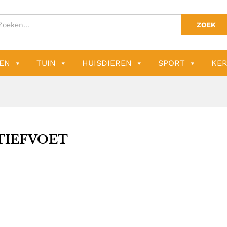
ZOEK
EN
TUIN
HUISDIEREN
SPORT
KER
TIEFVOET